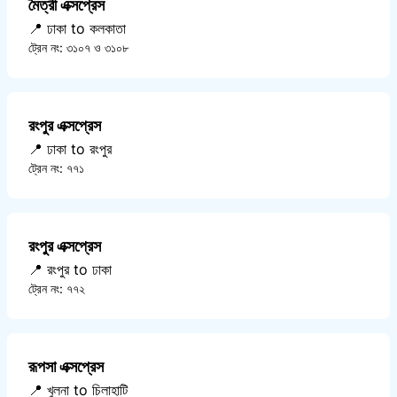
মৈত্রী এক্সপ্রেস
📍 ঢাকা to কলকাতা
ট্রেন নং: ৩১০৭ ও ৩১০৮
রংপুর এক্সপ্রেস
📍 ঢাকা to রংপুর
ট্রেন নং: ৭৭১
রংপুর এক্সপ্রেস
📍 রংপুর to ঢাকা
ট্রেন নং: ৭৭২
রূপসা এক্সপ্রেস
📍 খুলনা to চিলাহাটি