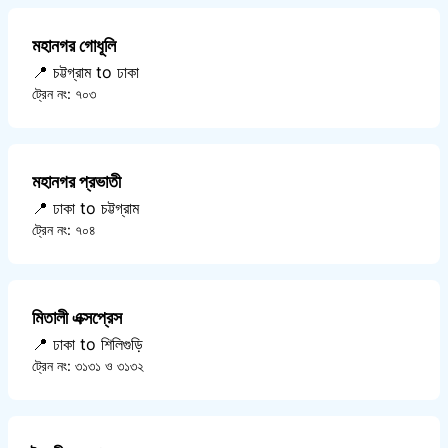
মহানগর গোধূলি
📍 চট্টগ্রাম to ঢাকা
ট্রেন নং: ৭০৩
মহানগর প্রভাতী
📍 ঢাকা to চট্টগ্রাম
ট্রেন নং: ৭০৪
মিতালী এক্সপ্রেস
📍 ঢাকা to শিলিগুড়ি
ট্রেন নং: ৩১৩১ ও ৩১৩২